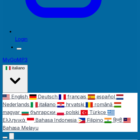
Login
MyGoMP3
italiano
English
Deutsch
français
español
Nederlands
italiano
hrvatski
română
magyar
български
polski
Türkçe
Ελληνικά
Bahasa Indonesia
Filipino
हिन्दी
Bahasa Melayu