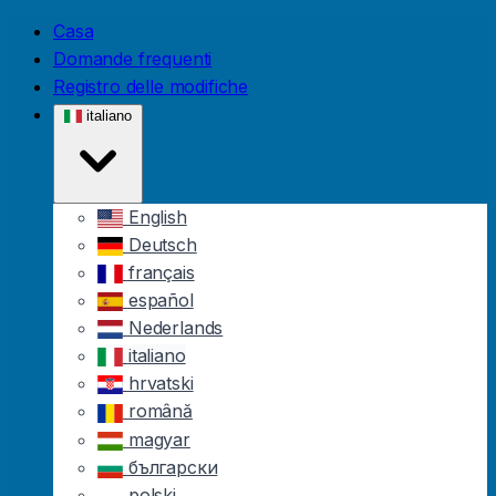
Skip to main content
Casa
Domande frequenti
Registro delle modifiche
italiano
English
Deutsch
français
español
Nederlands
italiano
hrvatski
română
magyar
български
polski